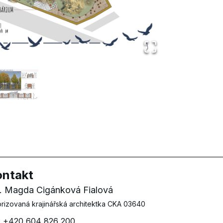
ontakt
g. Magda Cigánková Fialová
orizovaná krajinářská architektka CKA 03640
+420 604 826 200