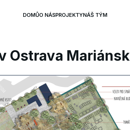
DOMŮ
O NÁS
PROJEKTY
NÁŠ TÝM
v Ostrava Mariáns